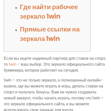
Где найти рабочее
зеркало 1win
Прямые ссылки на
зеркала 1win
Если вы ищете надежный партнер для ставок на спорт,
то
1win
– ваш выбор. Это зеркало официального сайта
букмекера, которое работает на сегодня.
1win – это не только зеркало, а полноценный онлайн-
казино, где вы можете играть в игры, делать ставки на
спорт и получать бонусы. Вам не нужно создавать
новый аккаунт, чтобы начать играть, потому что 1win –
это зеркало официального сайта, и вы можете
использовать свои данные для входа.