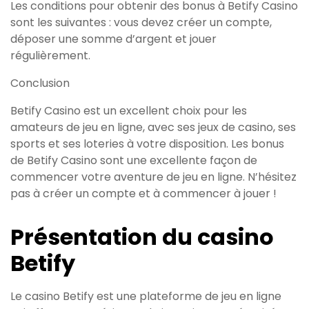
Les conditions pour obtenir des bonus à Betify Casino
sont les suivantes : vous devez créer un compte,
déposer une somme d’argent et jouer
régulièrement.
Conclusion
Betify Casino est un excellent choix pour les
amateurs de jeu en ligne, avec ses jeux de casino, ses
sports et ses loteries à votre disposition. Les bonus
de Betify Casino sont une excellente façon de
commencer votre aventure de jeu en ligne. N’hésitez
pas à créer un compte et à commencer à jouer !
Présentation du casino
Betify
Le casino Betify est une plateforme de jeu en ligne