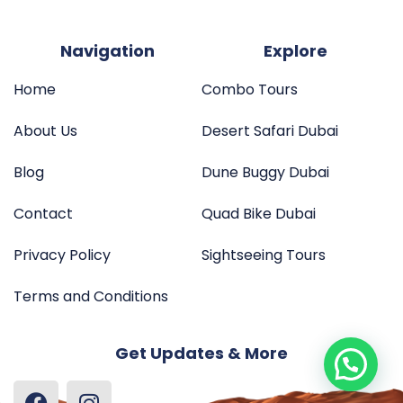
Navigation
Explore
Home
Combo Tours
About Us
Desert Safari Dubai
Blog
Dune Buggy Dubai
Contact
Quad Bike Dubai
Privacy Policy
Sightseeing Tours
Terms and Conditions
Get Updates & More