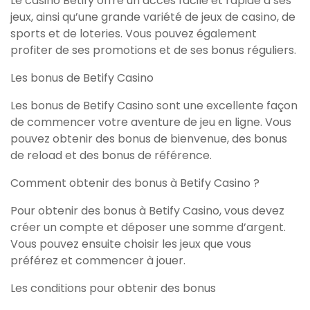
Le casino Betify offre un accès facile et rapide à ses
jeux, ainsi qu’une grande variété de jeux de casino, de
sports et de loteries. Vous pouvez également
profiter de ses promotions et de ses bonus réguliers.
Les bonus de Betify Casino
Les bonus de Betify Casino sont une excellente façon
de commencer votre aventure de jeu en ligne. Vous
pouvez obtenir des bonus de bienvenue, des bonus
de reload et des bonus de référence.
Comment obtenir des bonus à Betify Casino ?
Pour obtenir des bonus à Betify Casino, vous devez
créer un compte et déposer une somme d’argent.
Vous pouvez ensuite choisir les jeux que vous
préférez et commencer à jouer.
Les conditions pour obtenir des bonus