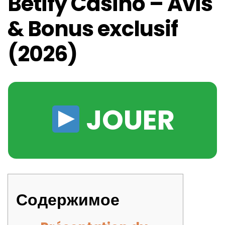
Betify Casino – Avis
& Bonus exclusif
(2026)
JOUER
Содержимое