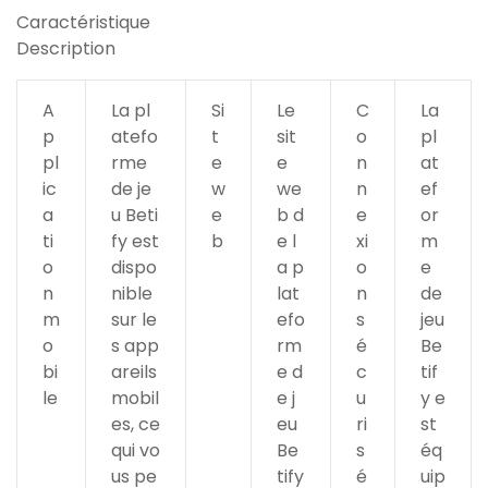
Caractéristique
Description
A
La pl
Si
Le
C
La
p
atefo
t
sit
o
pl
pl
rme
e
e
n
at
ic
de je
w
we
n
ef
a
u Beti
e
b d
e
or
ti
fy est
b
e l
xi
m
o
dispo
a p
o
e
n
nible
lat
n
de
m
sur le
efo
s
jeu
o
s app
rm
é
Be
bi
areils
e d
c
tif
le
mobil
e j
u
y e
es, ce
eu
ri
st
qui vo
Be
s
éq
us pe
tify
é
uip