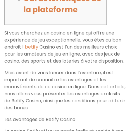
la plateforme
Si vous cherchez un casino en ligne qui offre une
expérience de jeu exceptionnelle, vous êtes au bon
endroit !
betify
Casino est l’un des meilleurs choix
pour les amateurs de jeu en ligne, avec des jeux de
casino, des sports et des loteries à votre disposition.
Mais avant de vous lancer dans l’aventure, il est
important de connaître les avantages et les
inconvénients de ce casino en ligne. Dans cet article,
nous allons vous présenter les avantages exclusifs
de Betify Casino, ainsi que les conditions pour obtenir
des bonus.
Les avantages de Betify Casino