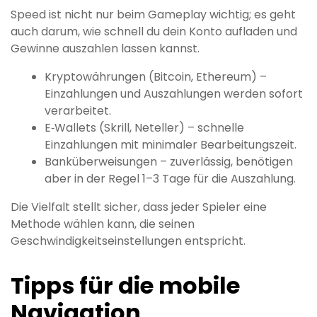
Speed ist nicht nur beim Gameplay wichtig; es geht
auch darum, wie schnell du dein Konto aufladen und
Gewinne auszahlen lassen kannst.
Kryptowährungen (Bitcoin, Ethereum) –
Einzahlungen und Auszahlungen werden sofort
verarbeitet.
E‑Wallets (Skrill, Neteller) – schnelle
Einzahlungen mit minimaler Bearbeitungszeit.
Banküberweisungen – zuverlässig, benötigen
aber in der Regel 1–3 Tage für die Auszahlung.
Die Vielfalt stellt sicher, dass jeder Spieler eine
Methode wählen kann, die seinen
Geschwindigkeitseinstellungen entspricht.
Tipps für die mobile
Navigation