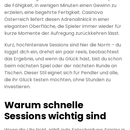
die Fähigkeit, in wenigen Minuten einen Gewinn zu
erzielen, eine begehrte Fertigkeit. Casinova
Österreich liefert diesen Adrenalinkick in einer
eleganten Oberfläche, die Spieler immer wieder für
kurze Momente der Aufregung zurückkehren lässt.
Kurz, hochintensive Sessions sind hier die Norm – du
loggst dich ein, drehst ein paar reels, beobachtest
das Ergebnis, und wenn du Glück hast, bist du schon
beim nächsten Spiel oder der nächsten Runde an
Tischen. Dieser Stil eignet sich für Pendler und alle,
die ihr Glück testen möchten, ohne Stunden zu
investieren.
Warum schnelle
Sessions wichtig sind
Wenn die Uhr tickt, zählt jede Entscheidung. Spieler in