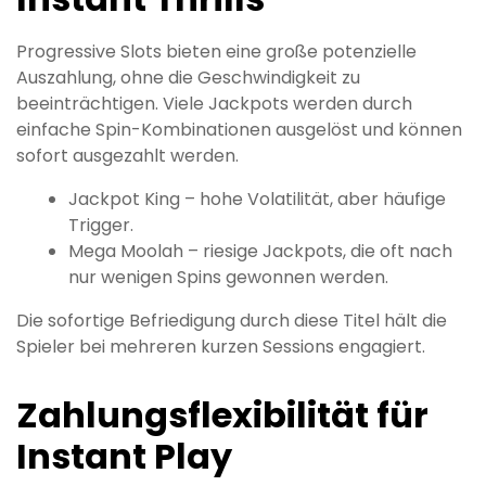
Progressive Slots bieten eine große potenzielle
Auszahlung, ohne die Geschwindigkeit zu
beeinträchtigen. Viele Jackpots werden durch
einfache Spin-Kombinationen ausgelöst und können
sofort ausgezahlt werden.
Jackpot King – hohe Volatilität, aber häufige
Trigger.
Mega Moolah – riesige Jackpots, die oft nach
nur wenigen Spins gewonnen werden.
Die sofortige Befriedigung durch diese Titel hält die
Spieler bei mehreren kurzen Sessions engagiert.
Zahlungsflexibilität für
Instant Play