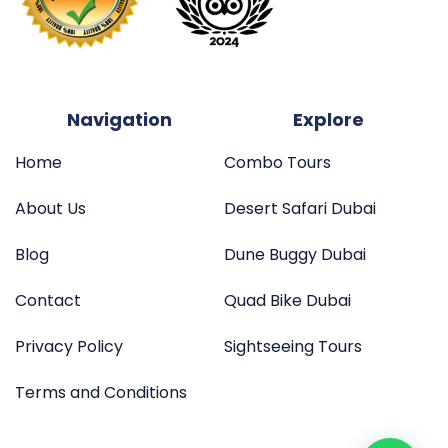
Navigation
Explore
Home
Combo Tours
About Us
Desert Safari Dubai
Blog
Dune Buggy Dubai
Contact
Quad Bike Dubai
Privacy Policy
Sightseeing Tours
Terms and Conditions