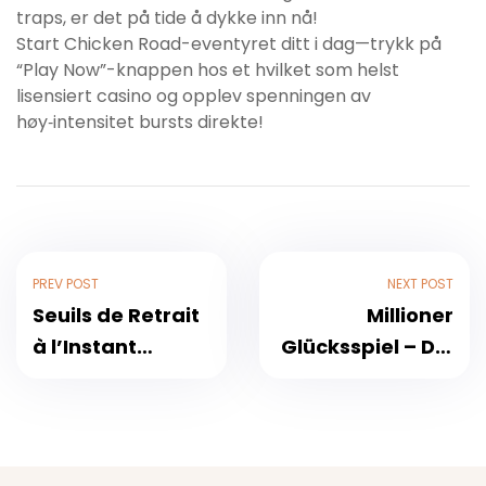
traps, er det på tide å dykke inn nå!
Start Chicken Road-eventyret ditt i dag—trykk på
“Play Now”-knappen hos et hvilket som helst
lisensiert casino og opplev spenningen av
høy‑intensitet bursts direkte!
PREV POST
NEXT POST
Seuils de Retrait
Millioner
à l’Instant
Glücksspiel – Die
Casino pour les
erstklassigen
Parieurs Belges
Online Slots
ausschließlich in
Österreich