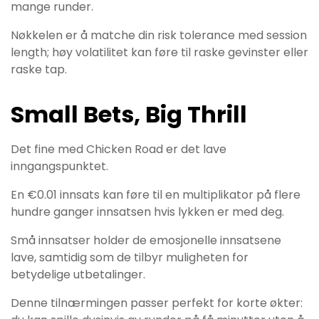
mange runder.
Nøkkelen er å matche din risk tolerance med session
length; høy volatilitet kan føre til raske gevinster eller
raske tap.
Small Bets, Big Thrill
Det fine med Chicken Road er det lave
inngangspunktet.
En €0.01 innsats kan føre til en multiplikator på flere
hundre ganger innsatsen hvis lykken er med deg.
Små innsatser holder de emosjonelle innsatsene
lave, samtidig som de tilbyr muligheten for
betydelige utbetalinger.
Denne tilnærmingen passer perfekt for korte økter: