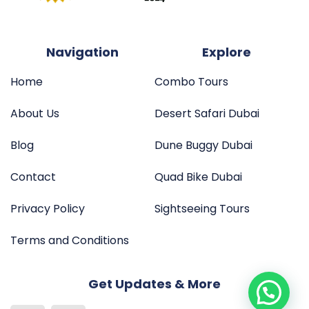
Navigation
Explore
Home
Combo Tours
About Us
Desert Safari Dubai
Blog
Dune Buggy Dubai
Contact
Quad Bike Dubai
Privacy Policy
Sightseeing Tours
Terms and Conditions
Get Updates & More