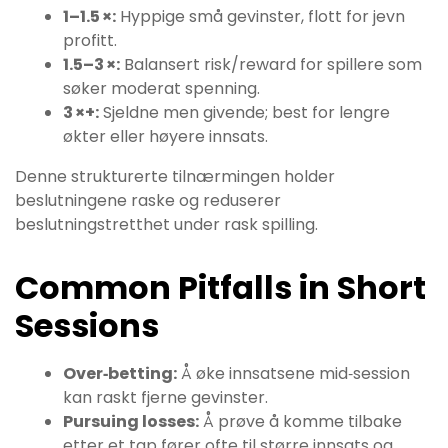
1–1.5 ×:
Hyppige små gevinster, flott for jevn
profitt.
1.5–3 ×:
Balansert risk/reward for spillere som
søker moderat spenning.
3 ×+:
Sjeldne men givende; best for lengre
økter eller høyere innsats.
Denne strukturerte tilnærmingen holder
beslutningene raske og reduserer
beslutningstretthet under rask spilling.
Common Pitfalls in Short
Sessions
Over‑betting:
Å øke innsatsene mid‑session
kan raskt fjerne gevinster.
Pursuing losses:
Å prøve å komme tilbake
etter et tap fører ofte til større innsats og