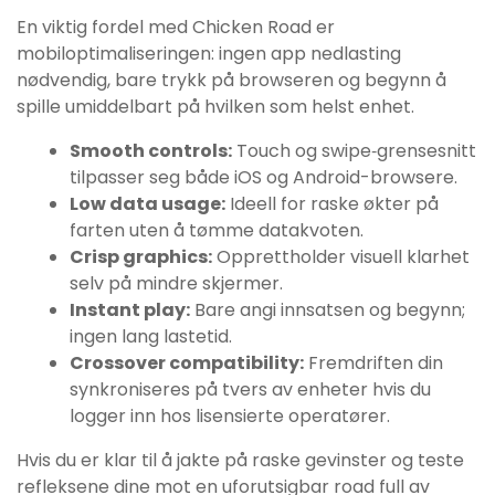
En viktig fordel med Chicken Road er
mobiloptimaliseringen: ingen app nedlasting
nødvendig, bare trykk på browseren og begynn å
spille umiddelbart på hvilken som helst enhet.
Smooth controls:
Touch og swipe‑grensesnitt
tilpasser seg både iOS og Android-browsere.
Low data usage:
Ideell for raske økter på
farten uten å tømme datakvoten.
Crisp graphics:
Opprettholder visuell klarhet
selv på mindre skjermer.
Instant play:
Bare angi innsatsen og begynn;
ingen lang lastetid.
Crossover compatibility:
Fremdriften din
synkroniseres på tvers av enheter hvis du
logger inn hos lisensierte operatører.
Hvis du er klar til å jakte på raske gevinster og teste
refleksene dine mot en uforutsigbar road full av