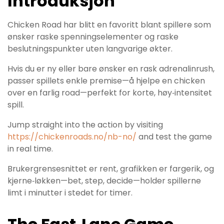
Introduksjon
Chicken Road har blitt en favoritt blant spillere som
ønsker raske spenningselementer og raske
beslutningspunkter uten langvarige økter.
Hvis du er ny eller bare ønsker en rask adrenalinrush,
passer spillets enkle premise—å hjelpe en chicken
over en farlig road—perfekt for korte, høy‑intensitet
spill.
Jump straight into the action by visiting
https://chickenroads.no/nb-no/
and test the game
in real time.
Brukergrensesnittet er rent, grafikken er fargerik, og
kjerne‑løkken—bet, step, decide—holder spillerne
limt i minutter i stedet for timer.