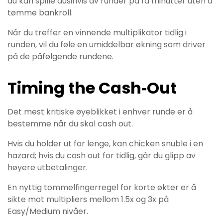
du kan spille dusinvis av runder på få minutter uten å
tømme bankroll.
Når du treffer en vinnende multiplikator tidlig i
runden, vil du føle en umiddelbar økning som driver
på de påfølgende rundene.
Timing the Cash‑Out
Det mest kritiske øyeblikket i enhver runde er å
bestemme når du skal cash out.
Hvis du holder ut for lenge, kan chicken snuble i en
hazard; hvis du cash out for tidlig, går du glipp av
høyere utbetalinger.
En nyttig tommelfingerregel for korte økter er å
sikte mot multipliers mellom 1.5x og 3x på
Easy/Medium nivåer.