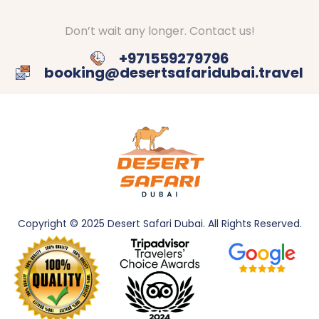
spielen
Don’t wait any longer. Contact us!
+971559279796
booking@desertsafaridubai.travel
Copyright © 2025 Desert Safari Dubai. All
Rights Reserved.