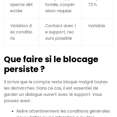
specte dét
fondie, coopér
72 h
ectée
ation requise
Violation d
Contact avec l
Variable
es conditio
e support, rec
ns
ours possible
Que faire si le blocage
persiste ?
Il arrive que le compte reste bloqué malgré toutes
les démarches. Dans ce cas, il est essentiel de
garder un dialogue ouvert avec le support. Vous
pouvez aussi :
Relire attentivement les conditions générales