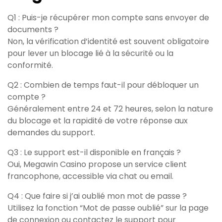
Q1 : Puis-je récupérer mon compte sans envoyer de
documents ?
Non, la vérification d’identité est souvent obligatoire
pour lever un blocage lié à la sécurité ou la
conformité.
Q2 : Combien de temps faut-il pour débloquer un
compte ?
Généralement entre 24 et 72 heures, selon la nature
du blocage et la rapidité de votre réponse aux
demandes du support.
Q3 : Le support est-il disponible en français ?
Oui, Megawin Casino propose un service client
francophone, accessible via chat ou email.
Q4 : Que faire si j’ai oublié mon mot de passe ?
Utilisez la fonction “Mot de passe oublié” sur la page
de connexion ou contactez le support pour