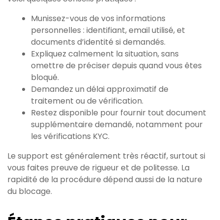
Munissez-vous de vos informations
personnelles : identifiant, email utilisé, et
documents d’identité si demandés.
Expliquez calmement la situation, sans
omettre de préciser depuis quand vous êtes
bloqué.
Demandez un délai approximatif de
traitement ou de vérification.
Restez disponible pour fournir tout document
supplémentaire demandé, notamment pour
les vérifications KYC.
Le support est généralement très réactif, surtout si
vous faites preuve de rigueur et de politesse. La
rapidité de la procédure dépend aussi de la nature
du blocage.