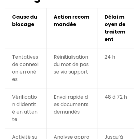
Cause du
Action recom
Délai m
blocage
mandée
oyen de
traitem
ent
Tentatives
Réinitialisation
24 h
de connexi
du mot de pas
on erroné
se via support
es
Vérificatio
Envoi rapide d
48 à 72 h
n d’identit
es documents
é en atten
demandés
te
Activité su
Analyse appro
Jusqu’à