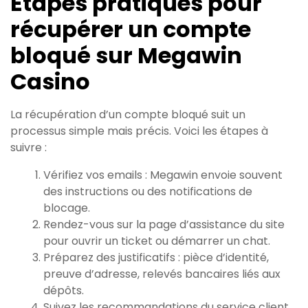
Étapes pratiques pour
récupérer un compte
bloqué sur Megawin
Casino
La récupération d’un compte bloqué suit un
processus simple mais précis. Voici les étapes à
suivre :
Vérifiez vos emails : Megawin envoie souvent
des instructions ou des notifications de
blocage.
Rendez-vous sur la page d’assistance du site
pour ouvrir un ticket ou démarrer un chat.
Préparez des justificatifs : pièce d’identité,
preuve d’adresse, relevés bancaires liés aux
dépôts.
Suivez les recommandations du service client