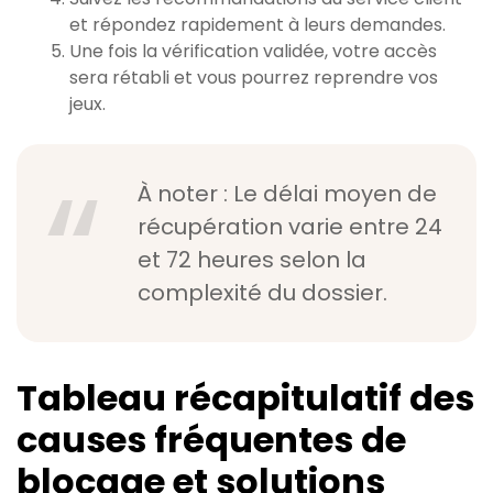
et répondez rapidement à leurs demandes.
Une fois la vérification validée, votre accès
sera rétabli et vous pourrez reprendre vos
jeux.
À noter : Le délai moyen de
récupération varie entre 24
et 72 heures selon la
complexité du dossier.
Tableau récapitulatif des
causes fréquentes de
blocage et solutions