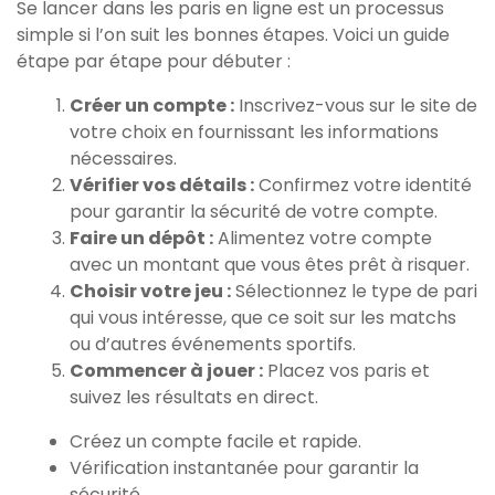
Se lancer dans les paris en ligne est un processus
simple si l’on suit les bonnes étapes. Voici un guide
étape par étape pour débuter :
Créer un compte :
Inscrivez-vous sur le site de
votre choix en fournissant les informations
nécessaires.
Vérifier vos détails :
Confirmez votre identité
pour garantir la sécurité de votre compte.
Faire un dépôt :
Alimentez votre compte
avec un montant que vous êtes prêt à risquer.
Choisir votre jeu :
Sélectionnez le type de pari
qui vous intéresse, que ce soit sur les matchs
ou d’autres événements sportifs.
Commencer à jouer :
Placez vos paris et
suivez les résultats en direct.
Créez un compte facile et rapide.
Vérification instantanée pour garantir la
sécurité.