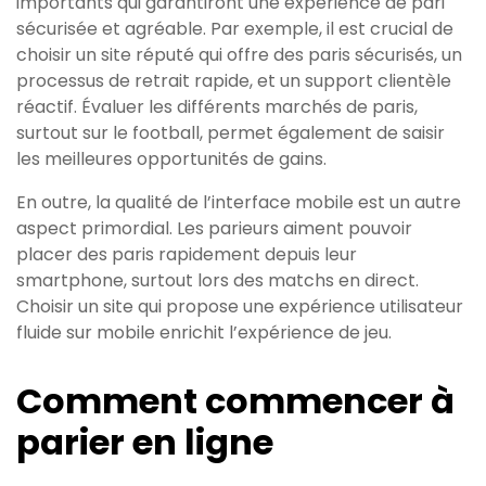
importants qui garantiront une expérience de pari
sécurisée et agréable. Par exemple, il est crucial de
choisir un site réputé qui offre des paris sécurisés, un
processus de retrait rapide, et un support clientèle
réactif. Évaluer les différents marchés de paris,
surtout sur le football, permet également de saisir
les meilleures opportunités de gains.
En outre, la qualité de l’interface mobile est un autre
aspect primordial. Les parieurs aiment pouvoir
placer des paris rapidement depuis leur
smartphone, surtout lors des matchs en direct.
Choisir un site qui propose une expérience utilisateur
fluide sur mobile enrichit l’expérience de jeu.
Comment commencer à
parier en ligne