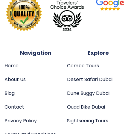
Navigation
Explore
Home
Combo Tours
About Us
Desert Safari Dubai
Blog
Dune Buggy Dubai
Contact
Quad Bike Dubai
Privacy Policy
Sightseeing Tours