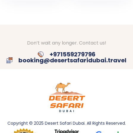
Tatsächlicher
Κέρδη και
Nutzen oder
Σύντομες‑Εντατι
Marketing-
κές Συνεδρίες
Hype? Der
Österreich-
Don’t wait any longer. Contact us!
Review
+971559279796
booking@desertsafaridubai.travel
Copyright © 2025 Desert Safari Dubai. All
Rights Reserved.