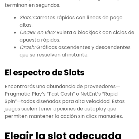
terminan en segundos.
Slots:
Carretes rápidos con líneas de pago
altas.
Dealer en vivo:
Ruleta o blackjack con ciclos de
apuesta rápidos.
Crash:
Gráficas ascendentes y descendentes
que se resuelven al instante.
El espectro de Slots
Encontrarás una abundancia de proveedores—
Pragmatic Play’s “Fast Cash” o NetEnt’s “Rapid
Spin”—todos diseñados para alta velocidad. Estos
juegos suelen tener opciones de autoplay que
permiten mantener la acción sin clics manuales.
Elegir la slot adecuada