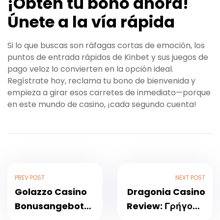
¡Obtén tu bono ahora!
Únete a la vía rápida
Si lo que buscas son ráfagas cortas de emoción, los
puntos de entrada rápidos de Kinbet y sus juegos de
pago veloz lo convierten en la opción ideal.
Regístrate hoy, reclama tu bono de bienvenida y
empieza a girar esos carretes de inmediato—porque
en este mundo de casino, ¡cada segundo cuenta!
PREV POST
NEXT POST
Golazzo Casino
Dragonia Casino
Bonusangebote:
Review: Γρήγορα