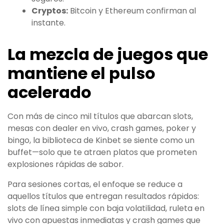
Cryp­tos:
Bitcoin y Ethereum confirman al
instante.
La mezcla de juegos que
mantiene el pulso
acelerado
Con más de cinco mil títulos que abarcan slots,
mesas con dealer en vivo, crash games, poker y
bingo, la biblioteca de Kinbet se siente como un
buffet—solo que te atraen platos que prometen
explosiones rápidas de sabor.
Para sesiones cortas, el enfoque se reduce a
aquellos títulos que entregan resultados rápidos:
slots de línea simple con baja volatilidad, ruleta en
vivo con apuestas inmediatas y crash games que