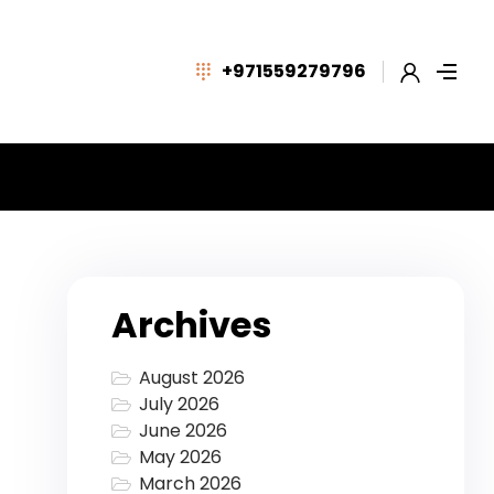
+971559279796
Archives
August 2026
July 2026
June 2026
May 2026
March 2026