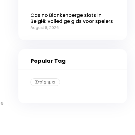
Casino Blankenberge slots in
België: volledige gids voor spelers
August 8, 2026
Popular Tag
Στοίχημα
re