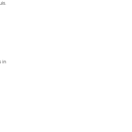
is.
 in