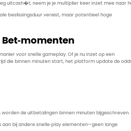
oeg uitcash�t, neem je je multiplier keer inzet mee naar hu
ale beslissingsduur vereist, maar potentieel hoge
lle Bet‑momenten
nier voor snelle gameplay. Of je nu inzet op een
ijd die binnen minuten start, het platform update de odds
nt, worden de uitbetalingen binnen minuten bijgeschreven.
 aan bij andere snelle‑play elementen—geen lange