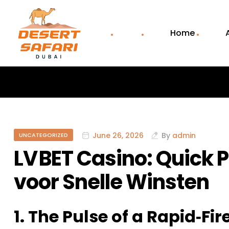
Home
June 26, 2026
By
admin
UNCATEGORIZED
LV BET Casino: Quick 
voor Snelle Winsten
1. The Pulse of a Rapid‑Fi