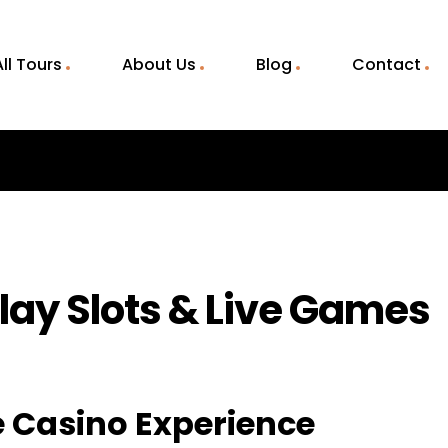
All Tours
About Us
Blog
Contact
Play Slots & Live Games
re Casino Experience