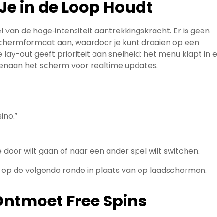
 Je in de Loop Houdt
l van de hoge‑intensiteit aantrekkingskracht. Er is geen
schermformaat aan, waardoor je kunt draaien op een
. De lay-out geeft prioriteit aan snelheid: het menu klapt in 
venaan het scherm voor realtime updates.
ino.”
e door wilt gaan of naar een ander spel wilt switchen.
ht op de volgende ronde in plaats van op laadschermen.
t Ontmoet Free Spins