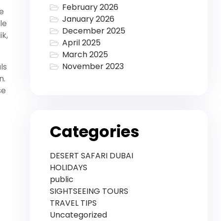
February 2026
te
January 2026
le
December 2025
ik,
April 2025
March 2025
November 2023
ls
n.
se
Categories
DESERT SAFARI DUBAI
HOLIDAYS
public
SIGHTSEEING TOURS
TRAVEL TIPS
Uncategorized