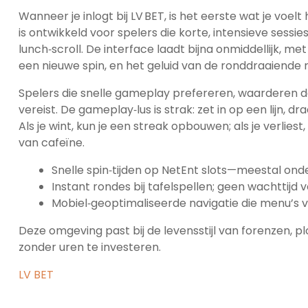
Wanneer je inlogt bij LV BET, is het eerste wat je voel
is ontwikkeld voor spelers die korte, intensieve sess
lunch‑scroll. De interface laadt bijna onmiddellijk, me
een nieuwe spin, en het geluid van de ronddraaiende 
Spelers die snelle gameplay prefereren, waarderen d
vereist. De gameplay‑lus is strak: zet in op een lijn, d
Als je wint, kun je een streak opbouwen; als je verlie
van cafeïne.
Snelle spin‑tijden op NetEnt slots—meestal on
Instant rondes bij tafelspellen; geen wachttijd 
Mobiel‑geoptimaliseerde navigatie die menu’s ve
Deze omgeving past bij de levensstijl van forenzen, p
zonder uren te investeren.
LV BET