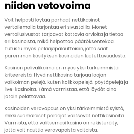
niiden vetovoima
Voit helposti löytää parhaat nettikasinot
vertailemalla tarjontaa eri sivustoilla. Monet
vertailusivustot tarjoavat kattavia arvioita ja tietoa
eri kasinoista, mikä helpottaa päätöksentekoa.
Tutustu myös pelaajapalautteisiin, jotta saat
paremman käsityksen kasinoiden luotettavuudesta.
Kasinon pelivalikoima on myös yksi tärkeimmistä
kriteereistä. Hyvä nettikasino tarjoaa laajan
valikoiman pelejä, kuten kolikkopelejä, pöytäpelejä ja
live-kasinoita. Tämä varmistaa, että löydät aina
jotain pelattavaa.
Kasinoiden verovapaus on yksi tärkeimmistä syistä,
miksi suomalaiset pelaajat valitsevat nettikasinoita.
Varmista, että valitsemasi kasino on rekisteröity,
jotta voit nauttia verovapaista voitoista.