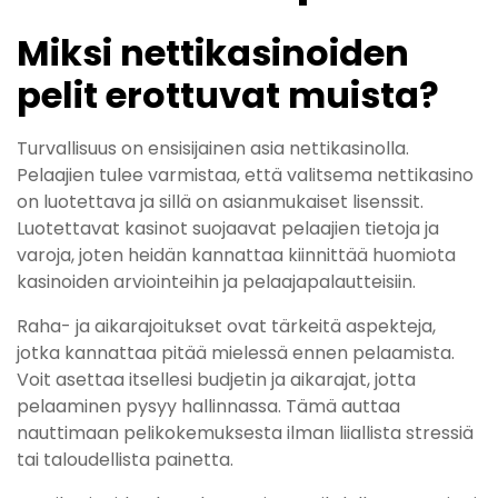
Miksi nettikasinoiden
pelit erottuvat muista?
Turvallisuus on ensisijainen asia nettikasinolla.
Pelaajien tulee varmistaa, että valitsema nettikasino
on luotettava ja sillä on asianmukaiset lisenssit.
Luotettavat kasinot suojaavat pelaajien tietoja ja
varoja, joten heidän kannattaa kiinnittää huomiota
kasinoiden arviointeihin ja pelaajapalautteisiin.
Raha- ja aikarajoitukset ovat tärkeitä aspekteja,
jotka kannattaa pitää mielessä ennen pelaamista.
Voit asettaa itsellesi budjetin ja aikarajat, jotta
pelaaminen pysyy hallinnassa. Tämä auttaa
nauttimaan pelikokemuksesta ilman liiallista stressiä
tai taloudellista painetta.