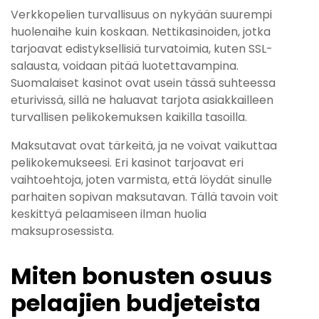
Verkkopelien turvallisuus on nykyään suurempi
huolenaihe kuin koskaan. Nettikasinoiden, jotka
tarjoavat edistyksellisiä turvatoimia, kuten SSL-
salausta, voidaan pitää luotettavampina.
Suomalaiset kasinot ovat usein tässä suhteessa
eturivissä, sillä ne haluavat tarjota asiakkailleen
turvallisen pelikokemuksen kaikilla tasoilla.
Maksutavat ovat tärkeitä, ja ne voivat vaikuttaa
pelikokemukseesi. Eri kasinot tarjoavat eri
vaihtoehtoja, joten varmista, että löydät sinulle
parhaiten sopivan maksutavan. Tällä tavoin voit
keskittyä pelaamiseen ilman huolia
maksuprosessista.
Miten bonusten osuus
pelaajien budjeteista