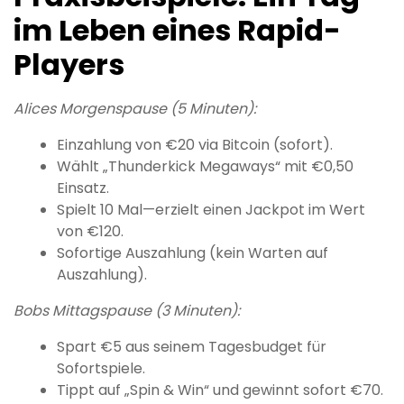
im Leben eines Rapid-
Players
Alices Morgenspause (5 Minuten):
Einzahlung von €20 via Bitcoin (sofort).
Wählt „Thunderkick Megaways“ mit €0,50
Einsatz.
Spielt 10 Mal—erzielt einen Jackpot im Wert
von €120.
Sofortige Auszahlung (kein Warten auf
Auszahlung).
Bobs Mittagspause (3 Minuten):
Spart €5 aus seinem Tagesbudget für
Sofortspiele.
Tippt auf „Spin & Win“ und gewinnt sofort €70.