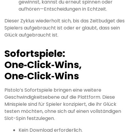
gewinnst, kannst du erneut spinnen oder
aufhören—Entscheidungen in Echtzeit.
Dieser Zyklus wiederholt sich, bis das Zeitbudget des
Spielers aufgebraucht ist oder er glaubt, dass sein
Glück aufgebraucht ist.
Sofortspiele:
One‑Click‑Wins,
One‑Click‑Wins
Pistolo’s Sofortspiele bringen eine weitere
Geschwindigkeitsebene auf die Plattform. Diese
Minispiele sind für Spieler konzipiert, die ihr Glück
testen möchten, ohne sich auf einen vollständigen
Slot-Spin festzulegen.
Kein Download erforderlich.