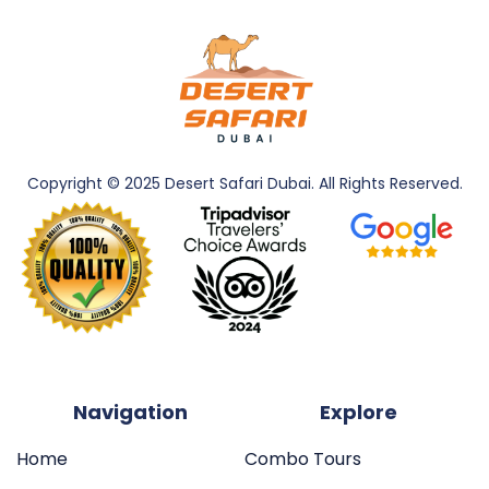
Copyright © 2025 Desert Safari Dubai. All
Rights Reserved.
Navigation
Explore
Home
Combo Tours