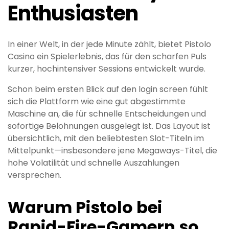
Enthusiasten
In einer Welt, in der jede Minute zählt, bietet Pistolo
Casino ein Spielerlebnis, das für den scharfen Puls
kurzer, hochintensiver Sessions entwickelt wurde.
Schon beim ersten Blick auf den login screen fühlt
sich die Plattform wie eine gut abgestimmte
Maschine an, die für schnelle Entscheidungen und
sofortige Belohnungen ausgelegt ist. Das Layout ist
übersichtlich, mit den beliebtesten Slot-Titeln im
Mittelpunkt—insbesondere jene Megaways-Titel, die
hohe Volatilität und schnelle Auszahlungen
versprechen.
Warum Pistolo bei
Rapid-Fire-Gamern so