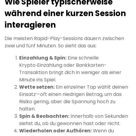
Wie Spieler typischerweise
während einer kurzen Session
interagieren
Die meisten Rapid-Play-Sessions dauern zwischen
zwei und fünf Minuten. So sieht das aus:
Einzahlung & Spin:
Eine schnelle
Krypto‑Einzahlung oder Bankkarten-
Transaktion bringt dich in weniger als einer
Minute ins Spiel.
Wette setzen:
Ein einzelner Tap wählt deinen
Einsatz—oft einen niedrigen Betrag, um das
Risiko gering, aber die Spannung hoch zu
halten.
Spin & Beobachten:
Innerhalb von Sekunden
siehst du, ob du gewonnen hast oder nicht.
Wiederholen oder Aufhören:
Wenn du