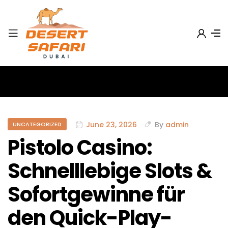
June 23, 2026
By
admin
UNCATEGORIZED
Pistolo Casino:
Schnelllebige Slots &
Sofortgewinne für
den Quick-Play-