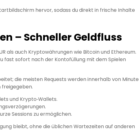
rtbildschirm hervor, sodass du direkt in frische Inhalte
n – Schneller Geldfluss
 EUR als auch Kryptowährungen wie Bitcoin und Ethereum.
du fast sofort nach der Kontofüllung mit dem Spielen
eitet; die meisten Requests werden innerhalb von Minut
 freigegeben.
ets und Krypto‑Wallets.
ngsverzögerungen.
urze Sessions zu ermöglichen.
wegung bleibt, ohne die üblichen Wartezeiten auf anderen