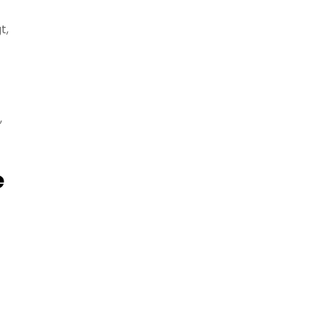
t,
,
e