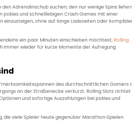
die den Adrenalinschub suchen, den nur wenige Spins liefer
an pokies und schnelllebigen Crash‑Games mit einer
en einzusteigen, ohne auf lange Ladezeiten oder komplizie
endelns ein paar Minuten einschieben möchtest,
Rolling
 dich immer wieder für kurze Momente der Aufregung
sind
 Aufmerksamkeitsspannen des durchschnittlichen Gamers 
gangs an der Straßenecke verkürzt. Rolling Slots richtet
y-Optionen und sofortige Auszahlungen bei pokies und
ng, die viele Spieler heute gegenüber Marathon‑Spielen