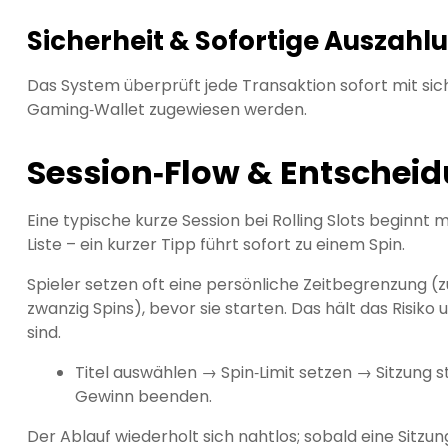
Sicherheit & Sofortige Auszahl
Das System überprüft jede Transaktion sofort mit si
Gaming‑Wallet zugewiesen werden.
Session‑Flow & Entschei
Eine typische kurze Session bei Rolling Slots beginnt m
Liste – ein kurzer Tipp führt sofort zu einem Spin.
Spieler setzen oft eine persönliche Zeitbegrenzung (z
zwanzig Spins), bevor sie starten. Das hält das Risik
sind.
Titel auswählen → Spin‑Limit setzen → Sitzung
Gewinn beenden.
Der Ablauf wiederholt sich nahtlos; sobald eine Sitzun