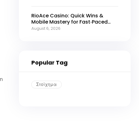
RioAce Casino: Quick Wins &
Mobile Mastery for Fast‑Paced
Players
August 6, 2026
Popular Tag
en
Στοίχημα