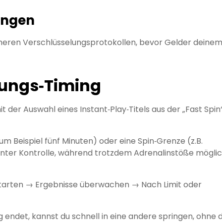
ungen
cheren Verschlüsselungsprotokollen, bevor Gelder deine
dungs‑Timing
it der Auswahl eines Instant‑Play‑Titels aus der „Fast Spin
um Beispiel fünf Minuten) oder eine Spin‑Grenze (z.B.
o unter Kontrolle, während trotzdem Adrenalinstöße mögli
 starten → Ergebnisse überwachen → Nach Limit oder
g endet, kannst du schnell in eine andere springen, ohne d