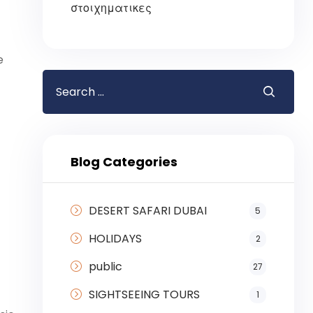
στοιχηματικες
e
Blog Categories
DESERT SAFARI DUBAI
5
HOLIDAYS
2
public
27
SIGHTSEEING TOURS
1