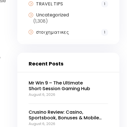
sie
TRAVEL TIPS
1
Uncategorized
(1,308)
στοιχηματικες
1
e
Recent Posts
Mr Win 9 – The Ultimate
Short‑Session Gaming Hub
August 6, 2026
Crusino Review: Casino,
Sportsbook, Bonuses & Mobile
App for Australian Players
August 6, 2026