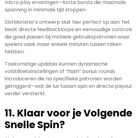
micro‑play ervaringen—korte bursts die maximale
spanning in minimale tijd stoppen.
SlotMonster’s ontwerp sluit hier perfect op aan: het
biedt directe feedbackloops en eenvoudige controls
die goed passen bij mobiele gebruikspatronen waar
spelers vaak maar enkele minuten tussen taken
hebben.
Toekomstige updates kunnen dynamische
volatiliteitsinstellingen of “flash” bonus rounds
introduceren die na specifieke patronen worden
getriggerd—wat de lus tussen spin en directe payout
verder versterkt.
11. Klaar voor je Volgende
Snelle Spin?