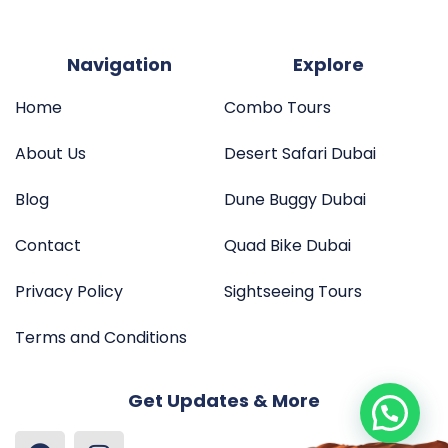
Navigation
Explore
Home
Combo Tours
About Us
Desert Safari Dubai
Blog
Dune Buggy Dubai
Contact
Quad Bike Dubai
Privacy Policy
Sightseeing Tours
Terms and Conditions
Get Updates & More