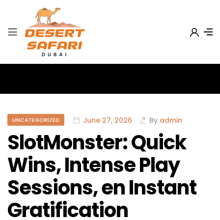
June 27, 2026
By
admin
UNCATEGORIZED
SlotMonster: Quick
Wins, Intense Play
Sessions, en Instant
Gratification