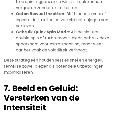
free spin triggers die je winst streak kunnen
vergroten zonder extra kosten.
Oefen Bewust Inzetten:
Blijf binnen je vooraf
ingestelde limieten en vermijd het najagen van
verliezen.
Gebruik Quick Spin Mode:
Als de slot een
double‑spin of turbo‑modus biedt, gebruik deze
spaarzaam voor extra spanning, maar weet
dat het vaak de volatiliteit verhoogt.
Deze strategieën houden sessies snel en energiek,
terwijl ze zowel plezier als potentiele uitbetalingen
maximaliseren.
7. Beeld en Geluid:
Versterken van de
Intensiteit