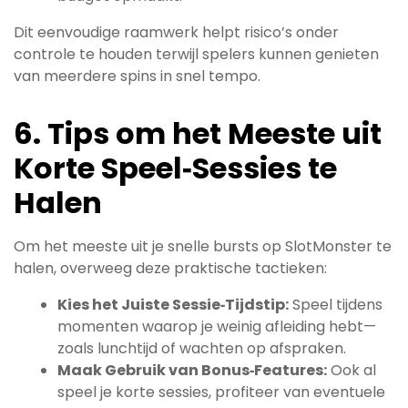
Dit eenvoudige raamwerk helpt risico’s onder
controle te houden terwijl spelers kunnen genieten
van meerdere spins in snel tempo.
6. Tips om het Meeste uit
Korte Speel‑Sessies te
Halen
Om het meeste uit je snelle bursts op SlotMonster te
halen, overweeg deze praktische tactieken:
Kies het Juiste Sessie‑Tijdstip:
Speel tijdens
momenten waarop je weinig afleiding hebt—
zoals lunchtijd of wachten op afspraken.
Maak Gebruik van Bonus‑Features:
Ook al
speel je korte sessies, profiteer van eventuele