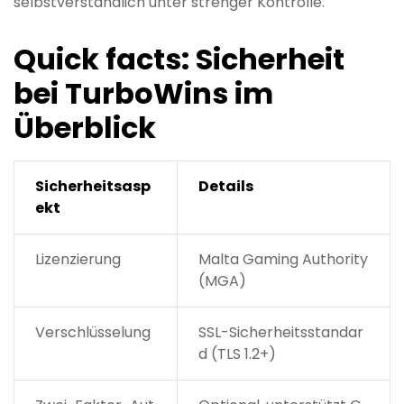
selbstverständlich unter strenger Kontrolle.
Quick facts: Sicherheit
bei TurboWins im
Überblick
Sicherheitsasp
Details
ekt
Lizenzierung
Malta Gaming Authority
(MGA)
Verschlüsselung
SSL-Sicherheitsstandar
d (TLS 1.2+)