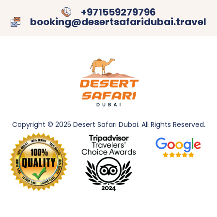
+971559279796
booking@desertsafaridubai.travel
Copyright © 2025 Desert Safari Dubai. All
Rights Reserved.