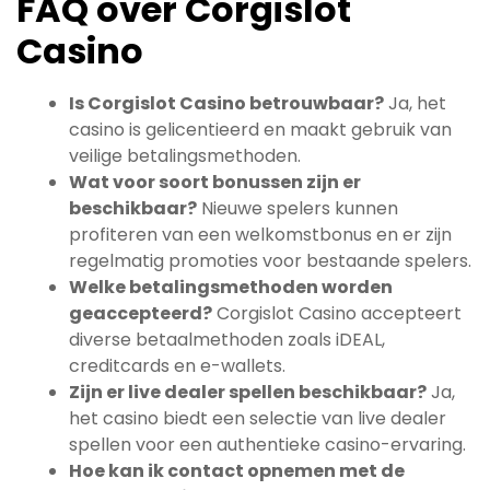
FAQ over Corgislot
Casino
Is Corgislot Casino betrouwbaar?
Ja, het
casino is gelicentieerd en maakt gebruik van
veilige betalingsmethoden.
Wat voor soort bonussen zijn er
beschikbaar?
Nieuwe spelers kunnen
profiteren van een welkomstbonus en er zijn
regelmatig promoties voor bestaande spelers.
Welke betalingsmethoden worden
geaccepteerd?
Corgislot Casino accepteert
diverse betaalmethoden zoals iDEAL,
creditcards en e-wallets.
Zijn er live dealer spellen beschikbaar?
Ja,
het casino biedt een selectie van live dealer
spellen voor een authentieke casino-ervaring.
Hoe kan ik contact opnemen met de