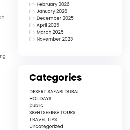
February 2026
January 2026
ch
December 2025
April 2025
March 2025
November 2023
ung
Categories
DESERT SAFARI DUBAI
HOLIDAYS
public
SIGHTSEEING TOURS
TRAVEL TIPS
Uncategorized