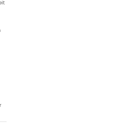
eit
n
r