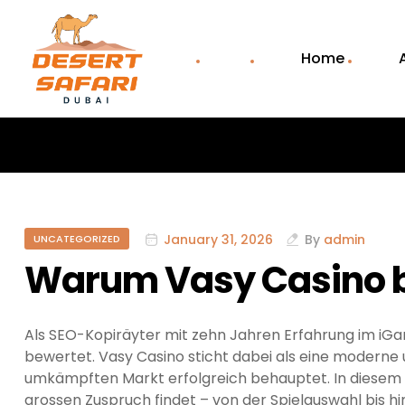
Home
January 31, 2026
By
admin
UNCATEGORIZED
Warum Vasy Casino bei
Als SEO-Kopiräyter mit zehn Jahren Erfahrung im iGa
bewertet. Vasy Casino sticht dabei als eine moderne u
umkämpften Markt erfolgreich behauptet. In diesem A
grossen Zuspruch findet – von der Spielauswahl bis 