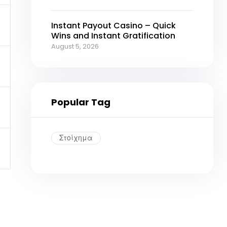
Instant Payout Casino – Quick
Wins and Instant Gratification
August 5, 2026
Popular Tag
Στοίχημα