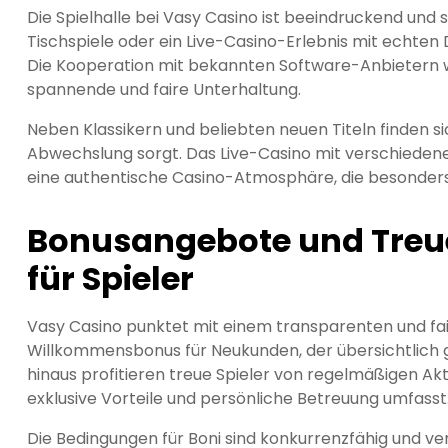
Die Spielhalle bei Vasy Casino ist beeindruckend und 
Tischspiele oder ein Live-Casino-Erlebnis mit echten D
Die Kooperation mit bekannten Software-Anbietern w
spannende und faire Unterhaltung.
Neben Klassikern und beliebten neuen Titeln finden s
Abwechslung sorgt. Das Live-Casino mit verschiedene
eine authentische Casino-Atmosphäre, die besonders
Bonusangebote und Treu
für Spieler
Vasy Casino punktet mit einem transparenten und fai
Willkommensbonus für Neukunden, der übersichtlich 
hinaus profitieren treue Spieler von regelmäßigen 
exklusive Vorteile und persönliche Betreuung umfasst
Die Bedingungen für Boni sind konkurrenzfähig und v