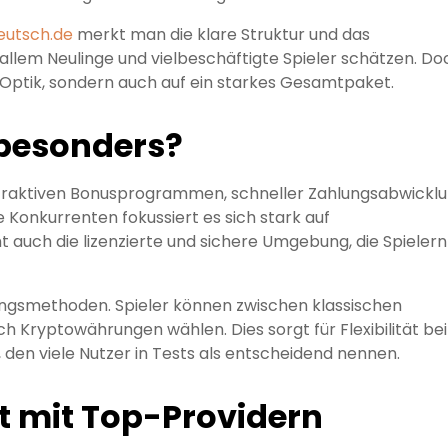
eutsch.de
merkt man die klare Struktur und das
r allem Neulinge und vielbeschäftigte Spieler schätzen. Do
ne Optik, sondern auch auf ein starkes Gesamtpaket.
besonders?
ttraktiven Bonusprogrammen, schneller Zahlungsabwickl
e Konkurrenten fokussiert es sich stark auf
t auch die lizenzierte und sichere Umgebung, die Spielern
hlungsmethoden. Spieler können zwischen klassischen
 Kryptowährungen wählen. Dies sorgt für Flexibilität bei
 den viele Nutzer in Tests als entscheidend nennen.
ot mit Top-Providern