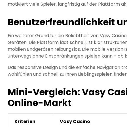
motiviert viele Spieler, langfristig auf der Plattform ak
Benutzerfreundlichkeit u
Ein weiterer Grund für die Beliebtheit von Vasy Casin
Geräten. Die Plattform lädt schnell, ist klar struktu
mobilen Endgeräten reibungslos. Die mobile Version 
unterwegs ohne Einschränkungen spielen kann – ob k
Das responsive Design und die einfache Navigation tra
wohlfühlen und schnell zu ihren Lieblingsspielen finden
Mini-Vergleich: Vasy Cas
Online-Markt
Kriterien
Vasy Casino