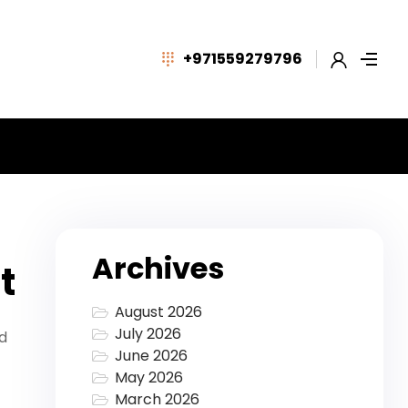
+971559279796
Archives
t
August 2026
July 2026
d
June 2026
May 2026
March 2026