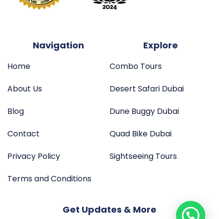
Navigation
Explore
Home
Combo Tours
About Us
Desert Safari Dubai
Blog
Dune Buggy Dubai
Contact
Quad Bike Dubai
Privacy Policy
Sightseeing Tours
Terms and Conditions
Get Updates & More