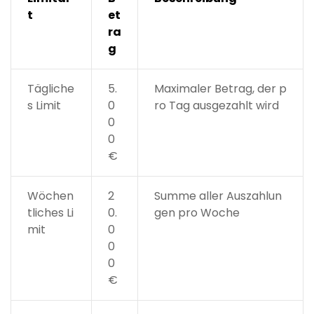
t
et
ra
g
Tägliche
5.
Maximaler Betrag, der p
s Limit
0
ro Tag ausgezahlt wird
0
0
€
Wöchen
2
Summe aller Auszahlun
tliches Li
0.
gen pro Woche
mit
0
0
0
€