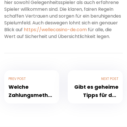
hier sowohl Gelegenheitsspieler als auch erfahrene
Spieler willkommen sind. Die klaren, fairen Regeln
schaffen Vertrauen und sorgen für ein beruhigendes
Spielumfeld. Auch deswegen lohnt sich ein genauer
Blick auf
https://wellecasino-de.com
für alle, die
Wert auf Sicherheit und Übersichtlichkeit legen.
PREV POST
NEXT POST
Welche
Gibt es geheime
Zahlungsmethod
Tipps für das
en sind bei
Mozzart Casino
AllesSpitze am
Spielvergnügen?
schnellsten?