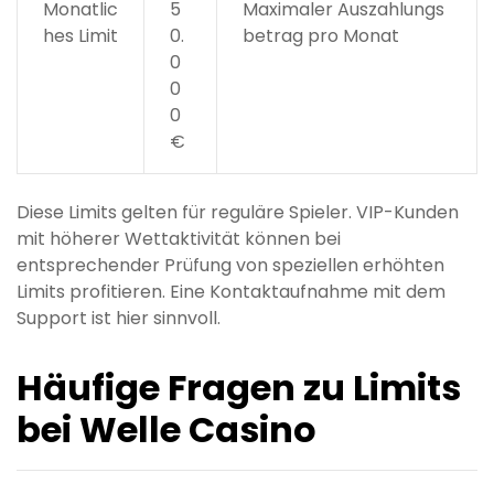
Monatlic
5
Maximaler Auszahlungs
hes Limit
0.
betrag pro Monat
0
0
0
€
Diese Limits gelten für reguläre Spieler. VIP-Kunden
mit höherer Wettaktivität können bei
entsprechender Prüfung von speziellen erhöhten
Limits profitieren. Eine Kontaktaufnahme mit dem
Support ist hier sinnvoll.
Häufige Fragen zu Limits
bei Welle Casino