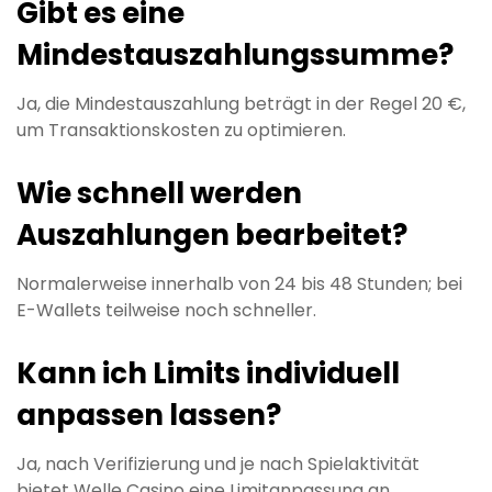
Gibt es eine
Mindestauszahlungssumme?
Ja, die Mindestauszahlung beträgt in der Regel 20 €,
um Transaktionskosten zu optimieren.
Wie schnell werden
Auszahlungen bearbeitet?
Normalerweise innerhalb von 24 bis 48 Stunden; bei
E-Wallets teilweise noch schneller.
Kann ich Limits individuell
anpassen lassen?
Ja, nach Verifizierung und je nach Spielaktivität
bietet Welle Casino eine Limitanpassung an.