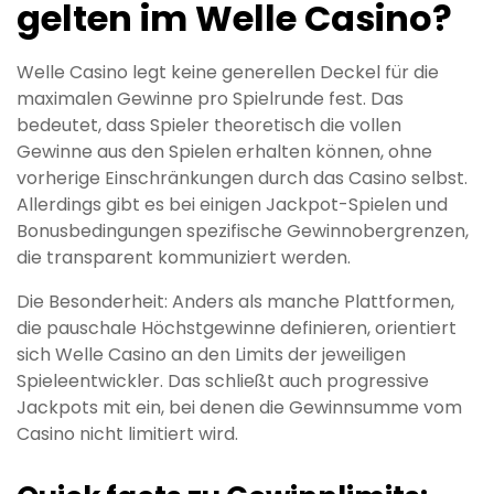
gelten im Welle Casino?
Welle Casino legt keine generellen Deckel für die
maximalen Gewinne pro Spielrunde fest. Das
bedeutet, dass Spieler theoretisch die vollen
Gewinne aus den Spielen erhalten können, ohne
vorherige Einschränkungen durch das Casino selbst.
Allerdings gibt es bei einigen Jackpot-Spielen und
Bonusbedingungen spezifische Gewinnobergrenzen,
die transparent kommuniziert werden.
Die Besonderheit: Anders als manche Plattformen,
die pauschale Höchstgewinne definieren, orientiert
sich Welle Casino an den Limits der jeweiligen
Spieleentwickler. Das schließt auch progressive
Jackpots mit ein, bei denen die Gewinnsumme vom
Casino nicht limitiert wird.