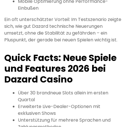
Mobile Optimierung ohne Performance-
Einbußen
Ein oft unterschätzter Vorteil: Im Testszenario zeigte
sich, wie gut Dazard technische Neuerungen
umsetzt, ohne die Stabilität zu gefährden – ein
Pluspunkt, der gerade bei neuen Spielen wichtig ist.
Quick Facts: Neue Spiele
und Features 2026 bei
Dazard Casino
Über 30 brandneue Slots allein im ersten
Quartal
Erweiterte Live-Dealer-Optionen mit
exklusiven Shows
Unterstützung für mehrere Sprachen und
Zahlungsmethoden