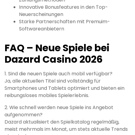
Innovative Bonusfeatures in den Top-
Neuerscheinungen
Starke Partnerschaften mit Premuim-
Softwareanbietern
FAQ – Neue Spiele bei
Dazard Casino 2026
1. Sind die neuen Spiele auch mobil verfügbar?
Ja, alle aktuellen Titel sind vollständig für
Smartphones und Tablets optimiert und bieten ein
reibungsloses mobiles Spielerlebnis.
2. Wie schnell werden neue Spiele ins Angebot
aufgenommen?
Dazard aktualisiert den Spielkatalog regelmäßig,
meist mehrmals im Monat, um stets aktuelle Trends