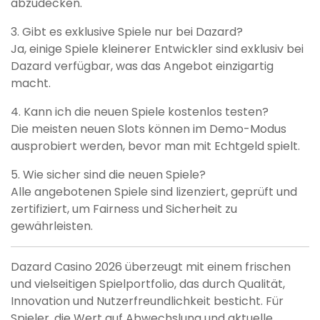
abzudecken.
3. Gibt es exklusive Spiele nur bei Dazard?
Ja, einige Spiele kleinerer Entwickler sind exklusiv bei
Dazard verfügbar, was das Angebot einzigartig
macht.
4. Kann ich die neuen Spiele kostenlos testen?
Die meisten neuen Slots können im Demo-Modus
ausprobiert werden, bevor man mit Echtgeld spielt.
5. Wie sicher sind die neuen Spiele?
Alle angebotenen Spiele sind lizenziert, geprüft und
zertifiziert, um Fairness und Sicherheit zu
gewährleisten.
Dazard Casino 2026 überzeugt mit einem frischen
und vielseitigen Spielportfolio, das durch Qualität,
Innovation und Nutzerfreundlichkeit besticht. Für
Spieler, die Wert auf Abwechslung und aktuelle