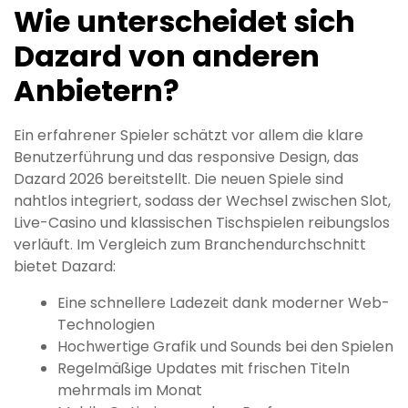
Wie unterscheidet sich
Dazard von anderen
Anbietern?
Ein erfahrener Spieler schätzt vor allem die klare
Benutzerführung und das responsive Design, das
Dazard 2026 bereitstellt. Die neuen Spiele sind
nahtlos integriert, sodass der Wechsel zwischen Slot,
Live-Casino und klassischen Tischspielen reibungslos
verläuft. Im Vergleich zum Branchendurchschnitt
bietet Dazard:
Eine schnellere Ladezeit dank moderner Web-
Technologien
Hochwertige Grafik und Sounds bei den Spielen
Regelmäßige Updates mit frischen Titeln
mehrmals im Monat