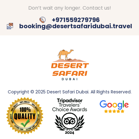
Don’t wait any longer. Contact us!
+971559279796
booking@desertsafaridubai.travel
Copyright © 2025 Desert Safari Dubai. All
Rights Reserved.