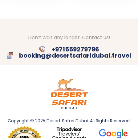
Spinoloco
Uitsluitend in
Casinolla
Nederland
Suomessa
Don’t wait any longer. Contact us!
+971559279796
booking@desertsafaridubai.travel
Copyright © 2025 Desert Safari Dubai. All
Rights Reserved.