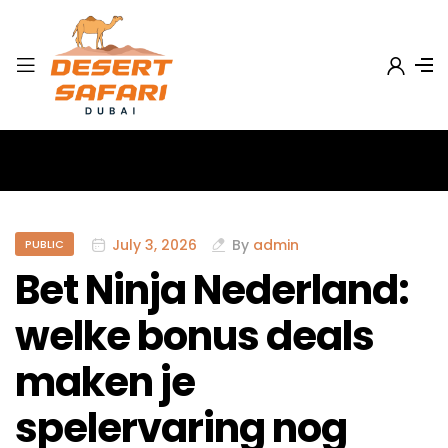
July 3, 2026
By
admin
PUBLIC
Bet Ninja Nederland:
welke bonus deals
maken je
spelervaring nog