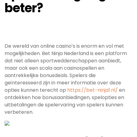
beter?
De wereld van online casino’s is enorm en vol met
mogelijkheden. Bet Ninja Nederland is een platform
dat niet alleen sportweddenschappen aanbiedt,
maar ook een scala aan casinospellen en
aantrekkelijke bonusdeals. Spelers die
geïnteresseerd zijn in meer informatie over deze
opties kunnen terecht op
https://bet-ninja1.nl/
en
ontdekken hoe bonusaanbiedingen, spelopties en
uitbetalingen de spelervaring van spelers kunnen
verbeteren.