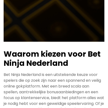
Waarom kiezen voor Bet
Ninja Nederland
Bet Ninja Nederland is een uitstekende keuze voor
spelers die op zoek zijn naar een spannend en veilig
online gokplatform. Met een breed scala aan
spellen, aantrekkelijke bonusaanbiedingen en een
focus op klantenservice, biedt het platform alles wat
je nodig hebt voor een geweldige speelervaring. Of je