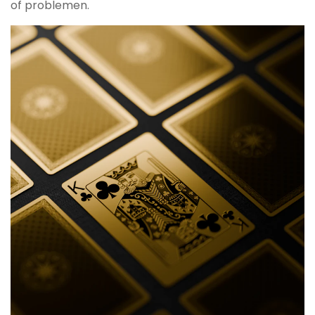
of problemen.