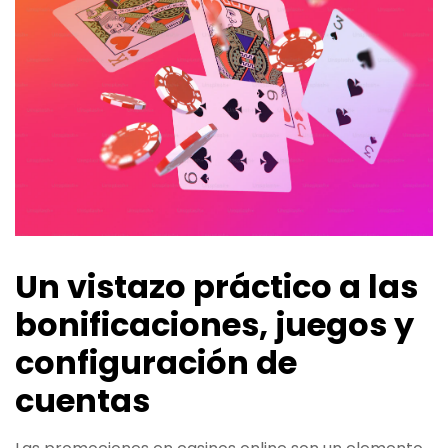
Un vistazo práctico a las
bonificaciones, juegos y
configuración de
cuentas