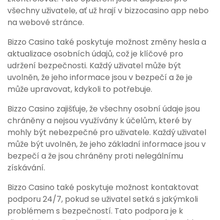
všechny uživatele, ať už hrají v bizzocasino app nebo
na webové stránce.
Bizzo Casino také poskytuje možnost změny hesla a
aktualizace osobních údajů, což je klíčové pro
udržení bezpečnosti. Každý uživatel může být
uvolněn, že jeho informace jsou v bezpečí a že je
může upravovat, kdykoli to potřebuje.
Bizzo Casino zajišťuje, že všechny osobní údaje jsou
chráněny a nejsou využívány k účelům, které by
mohly být nebezpečné pro uživatele. Každý uživatel
může být uvolněn, že jeho základní informace jsou v
bezpečí a že jsou chráněny proti nelegálnímu
získávání.
Bizzo Casino také poskytuje možnost kontaktovat
podporu 24/7, pokud se uživatel setká s jakýmkoli
problémem s bezpečností. Tato podpora je k