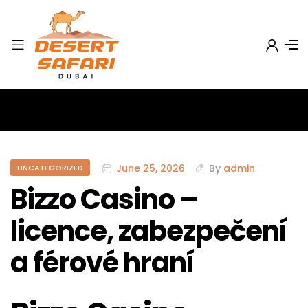
June 25, 2026
By
admin
UNCATEGORIZED
Bizzo Casino –
licence, zabezpečení
a férové hraní