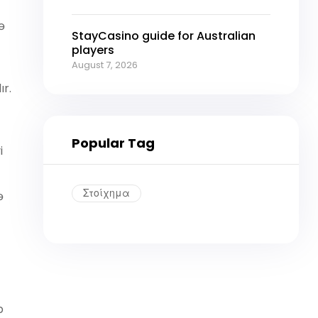
ə
StayCasino guide for Australian
players
August 7, 2026
ır.
Popular Tag
i
Στοίχημα
ə
b