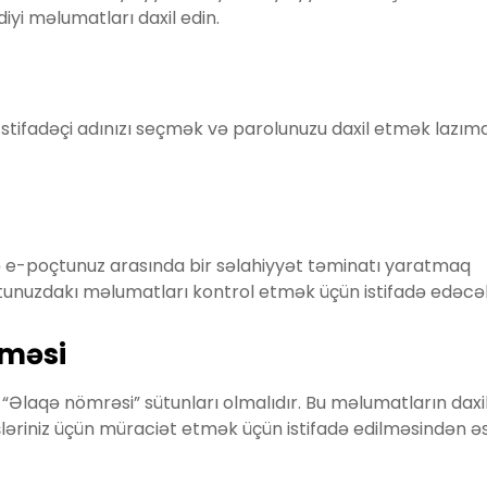
iyi məlumatları daxil edin.
 İstifadəçi adınızı seçmək və parolunuzu daxil etmək lazımd
və e-poçtunuz arasında bir səlahiyyət təminatı yaratmaq
çtunuzdakı məlumatları kontrol etmək üçün istifadə edəcə
lməsi
 “Əlaqə nömrəsi” sütunları olmalıdır. Bu məlumatların daxi
rişləriniz üçün müraciət etmək üçün istifadə edilməsindən ə