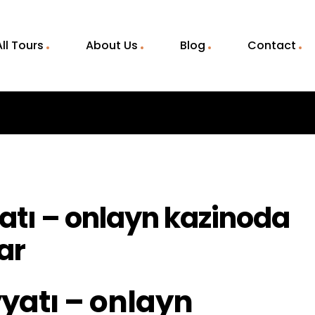
All Tours
About Us
Blog
Contact
atı – onlayn kazinoda
ar
yatı – onlayn