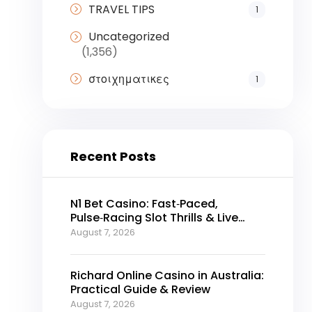
TRAVEL TIPS
1
Uncategorized
(1,356)
στοιχηματικες
1
Recent Posts
N1 Bet Casino: Fast‑Paced,
Pulse‑Racing Slot Thrills & Live
Action
August 7, 2026
Richard Online Casino in Australia:
Practical Guide & Review
August 7, 2026