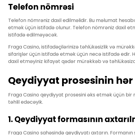
Telefon nömrəsi
Telefon nömrəniz daxil edilməlidir. Bu məlumat hesabını
etmək üçün istifadə olunur. Telefon nömrəniz daxil etm
istifadə edilməyəcək.
Fraga Casino, istifadəçilərinizə təhlükəsizlik və mürək
sifarişlər üçün istifadə etmək üçün necə istifadə edir
daxil etməyiniz kifayət qədər mürəkkəb və təhlükəsizd
Qeydiyyat prosesinin hər 
Fraga Casino qeydiyyat prosesini əks etmək üçün bir n
təhlil edəcəyik.
1. Qeydiyyat formasının axtarı
Fraga Casino sahəsində qeydiyyatı axtarın. Formanın 