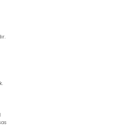
ır.
k.
l
sas