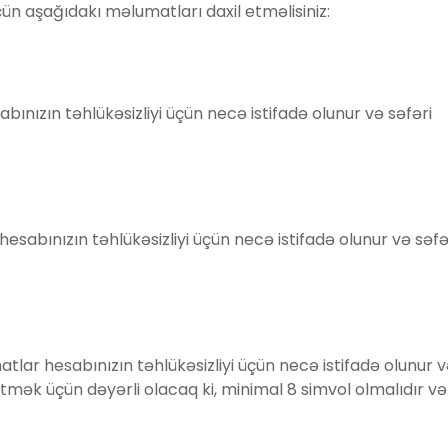
n aşağıdakı məlumatları daxil etməlisiniz:
abınızın təhlükəsizliyi üçün necə istifadə olunur və səfəri
hesabınızın təhlükəsizliyi üçün necə istifadə olunur və səfə
atlar hesabınızın təhlükəsizliyi üçün necə istifadə olunur 
 etmək üçün dəyərli olacaq ki, minimal 8 simvol olmalıdır və