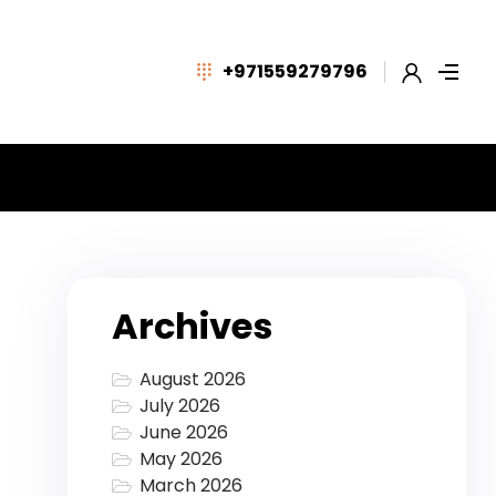
+971559279796
Archives
August 2026
July 2026
June 2026
May 2026
March 2026